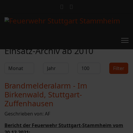
Feuerwehr Stammheim
Einsatz-Archiv ab 2010
Filter
Monat
Jahr
Anzeige #
Filter
Brandmelderalarm - Im
Birkenwald, Stuttgart-
Zuffenhausen
Geschrieben von:
AF
Bericht der Feuerwehr Stuttgart-Stammheim vom
20.12.2021: