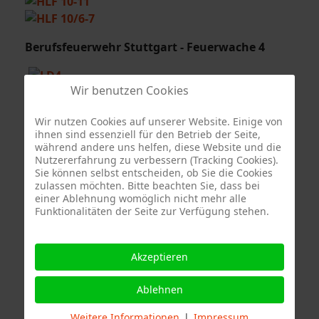
Berufsfeuerwehr Stuttgart - Feuerwache 4
Wir benutzen Cookies
Wir nutzen Cookies auf unserer Website. Einige von
ihnen sind essenziell für den Betrieb der Seite,
während andere uns helfen, diese Website und die
Nutzererfahrung zu verbessern (Tracking Cookies).
Sonderfahrzeug Berufsfeuerwehr Stuttgart
Sie können selbst entscheiden, ob Sie die Cookies
zulassen möchten. Bitte beachten Sie, dass bei
einer Ablehnung womöglich nicht mehr alle
Funktionalitäten der Seite zur Verfügung stehen.
Quelle Fotos:
Akzeptieren
Freiwillige Feuerwehr Stuttgart Abteilung Stammheim, Branddirektion
Stuttgart
Ablehnen
Weitere Informationen
|
Impressum