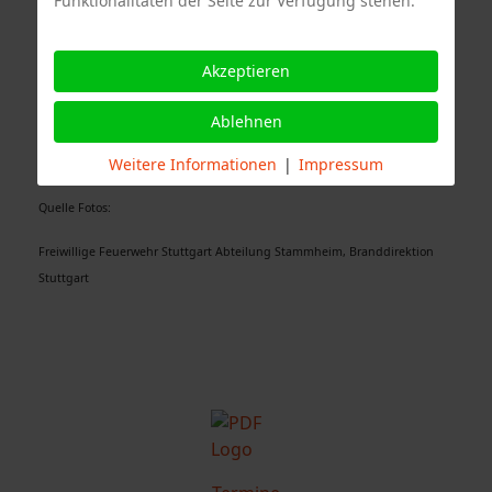
Funktionalitäten der Seite zur Verfügung stehen.
Sonderfahrzeuge Berufsfeuerwehr Stuttgart
Akzeptieren
Ablehnen
Weitere Informationen
|
Impressum
Quelle Fotos:
Freiwillige Feuerwehr Stuttgart Abteilung Stammheim, Branddirektion
Stuttgart