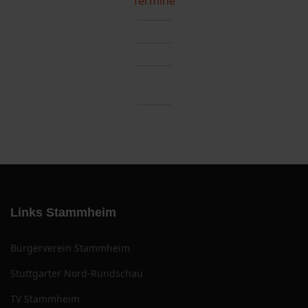
Termine
Links Stammheim
Bürgerverein Stammheim
Stuttgarter Nord-Rundschau
TV Stammheim