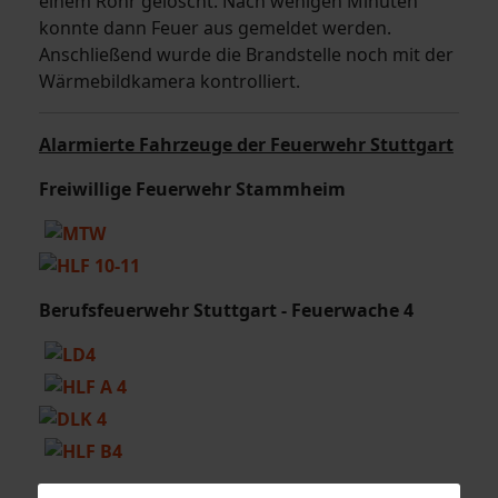
einem Rohr gelöscht. Nach wenigen Minuten
konnte dann Feuer aus gemeldet werden.
Anschließend wurde die Brandstelle noch mit der
Wärmebildkamera kontrolliert.
Alarmierte Fahrzeuge der Feuerwehr Stuttgart
Freiwillige Feuerwehr Stammheim
Berufsfeuerwehr Stuttgart - Feuerwache 4
Sonderfahrzeug Berufsfeuerwehr Stuttgart