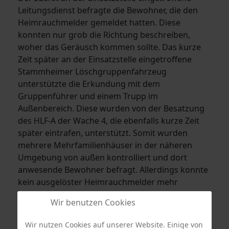
Leitungsdienst befragte die Bewohner, die den
Heimrauchmelder gemeldet hatten. Diese
konnten nur grob die Richtung beschreiben,
woher das Geräusch kommen sollte. Das kurze
Zeit später an der Einsatzstelle eingetroffene
Stammheimer Löschgruppenfahrzeug
unterstützte die Erkundung mit dem
Gruppenführer und einem Trupp im
Außenbereich. Diese wurden von der Besatzung
des HLF-A der Wache 4, die ebenfalls kurze Zeit
später eintrafen, unterstützt. Somit wurden
mehrere Mehrfamilienhäuser in der näheren
Umgebung von außen kontrolliert und dort
anwesende Bewohner befragt. Allerdings konnte
kein ausgelöster Heimrauchmelder mehr
lokalisiert werden. Somit wurde der Einsatz nach
Wir benutzen Cookies
ca. 30 Minuten beendet.
Wir nutzen Cookies auf unserer Website. Einige von