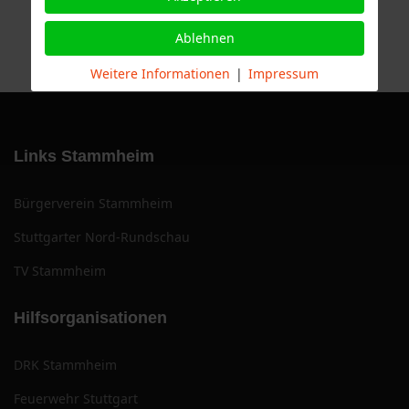
Ablehnen
Weitere Informationen
|
Impressum
Links Stammheim
Bürgerverein Stammheim
Stuttgarter Nord-Rundschau
TV Stammheim
Hilfsorganisationen
DRK Stammheim
Feuerwehr Stuttgart