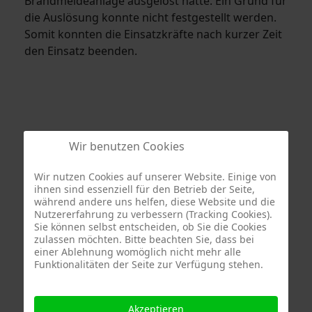
Brandmeldeanlage ausgelöst hatte. Ein Grund für
die Auslösung konnte nicht festgestellt werden.
Somit konnten die Einsatzkräfte nach kurzer Zeit
den Einsatz beenden.
Wir benutzen Cookies
Wir nutzen Cookies auf unserer Website. Einige von
ihnen sind essenziell für den Betrieb der Seite,
während andere uns helfen, diese Website und die
Nutzererfahrung zu verbessern (Tracking Cookies).
Termine
Sie können selbst entscheiden, ob Sie die Cookies
zulassen möchten. Bitte beachten Sie, dass bei
einer Ablehnung womöglich nicht mehr alle
Funktionalitäten der Seite zur Verfügung stehen.
Akzeptieren