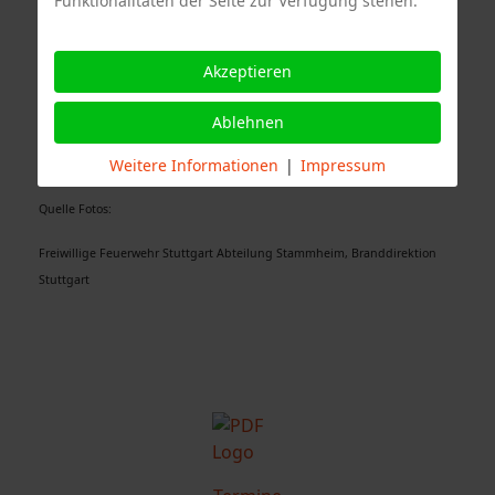
Funktionalitäten der Seite zur Verfügung stehen.
Sonderfahrzeuge Berufsfeuerwehr Stuttgart
Akzeptieren
Ablehnen
Weitere Informationen
|
Impressum
Quelle Fotos:
Freiwillige Feuerwehr Stuttgart Abteilung Stammheim, Branddirektion
Stuttgart