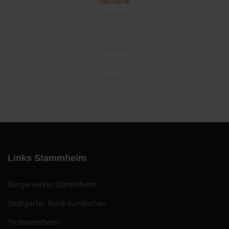
Termine
Links Stammheim
Bürgerverein Stammheim
Stuttgarter Nord-Rundschau
TV Stammheim