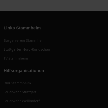
Links Stammheim
Bürgerverein Stammheim
Stuttgarter Nord-Rundschau
TV Stammheim
Hilfsorganisationen
DRK Stammheim
Feuerwehr Stuttgart
Feuerwehr Weilimdorf