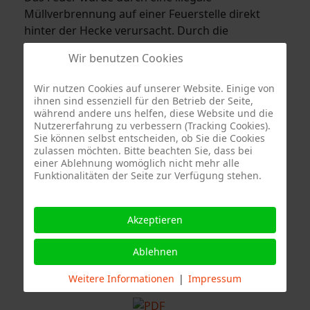
Müllverbrennung auf einer Feuerstelle direkt
hinter der Hecke verursacht. Durch die
momentan andauernde trockene Witterung ist
Wir benutzen Cookies
von einem offenen Feuer in einem Garten
zwingend abzuraten. Seit gestern gilt in der Stadt
Wir nutzen Cookies auf unserer Website. Einige von
Stuttgart sogar ein Grillverbot an öffentlichen
ihnen sind essenziell für den Betrieb der Seite,
Grillstellen in den Parks und Wäldern.
während andere uns helfen, diese Website und die
Nutzererfahrung zu verbessern (Tracking Cookies).
Sie können selbst entscheiden, ob Sie die Cookies
Der Einsatz war für die alarmierten Kräfte nach
zulassen möchten. Bitte beachten Sie, dass bei
ca. 45 Minuten beendet.
einer Ablehnung womöglich nicht mehr alle
Funktionalitäten der Seite zur Verfügung stehen.
Akzeptieren
Ablehnen
Weitere Informationen
|
Impressum