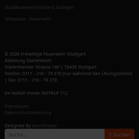
Stadtfeuerwehrverband Stuttgart
Wikipedia - Feuerwehr
© 2026 Freiwillige Feuerwehr Stuttgart
Abteilung Stammheim
Stammheimer Strasse 140 | 70439 Stuttgart
Telefon: 0711 - 216 - 79 270 (nur während den Übungszeiten)
| Fax: 0711 - 216 - 79 279
Im Notfall immer NOTRUF 112
Impressum
Datenschutzerklärung
Designed By
JoomShaper
S
Suchen