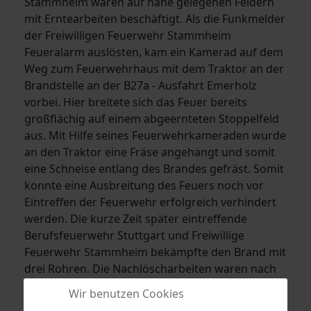
Stammheim waren auf nahe gelegenen Feldern
mit Erntearbeiten beschäftigt. Als die Funkmelder
der Freiwilligen Feuerwehr Stammheim
Feueralarm auslösten, kam ein Kamerad auf dem
Weg zum Feuerwehrhaus mit dem Traktor an der
Brandstelle an der B27a - Ausfahrt Emerholz
vorbei. Hier breitete sich das Feuer bereits
großflächig auf einem abgeernteten Stoppelfeld
aus. Mit Hilfe seines Feuerwehrkameraden wurde
an den Traktor eine Fräse angehängt und somit
eine Schneise entlang des Brandes gefräst. Somit
konnte eine Ausbreitung des Feuers noch vor
Eintreffen der Feuerwehr erfolgreich verhindert
werden. Die kurze Zeit später eintreffende
Berufsfeuerwehr Stuttgart und Freiwillige
Feuerwehr Stammheim bekämpfte den Brand mit
drei Rohren. Die Nachlöscharbeiten waren nach
ca. 30 Minuten beendet. Da es sich um ein bereits
Wir benutzen Cookies
abgeerntetes Feld handelte, entstand kein