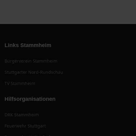
Links Stammheim
Bürgerverein Stammheim
Stuttgarter Nord-Rundschau
TV Stammheim
Hilfsorganisationen
DRK Stammheim
Feuerwehr Stuttgart