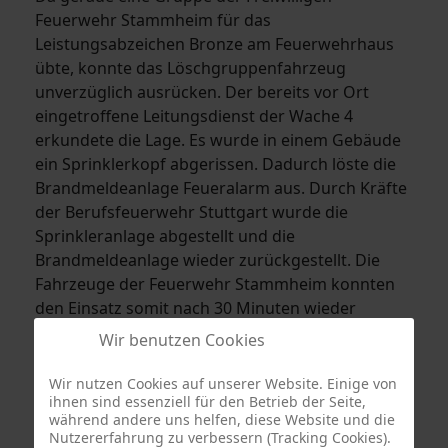
Feuerwehr Stammheim für das
Leistungsabzeichen Bronze am Feuerwehrhaus
übte, konnte das Löschgruppenfahrzeug
unverzüglich ausrücken. Der bereits vor Ort
eingetroffene Leitungsdienst der Wache 4
erkundete die Lage. Es wurde in einem Gebäude
ein Sprinklerkopf abgerissen. Dadurch löste die
Brandmeldeanlage Feueralarm aus. Durch Kräfte
der Berufsfeuerwehr Stuttgart wurde die
Sprinkleranlage abgestellt und die
Brandmeldeanlage wieder zurückgestellt. Die
Fahrzeuge der Feuerwehr Stammheim konnten
den Einsatz somit nach 30 Minuten wieder
beenden.
Wir benutzen Cookies
Wir nutzen Cookies auf unserer Website. Einige von
ihnen sind essenziell für den Betrieb der Seite,
während andere uns helfen, diese Website und die
Nutzererfahrung zu verbessern (Tracking Cookies).