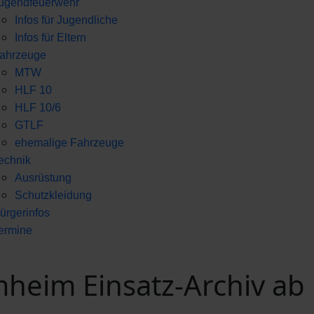
ugendfeuerwehr
Infos für Jugendliche
Infos für Eltern
ahrzeuge
MTW
HLF 10
HLF 10/6
GTLF
ehemalige Fahrzeuge
echnik
Ausrüstung
Schutzkleidung
ürgerinfos
ermine
eim Einsatz-Archiv ab