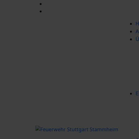
H
A
Ü
E