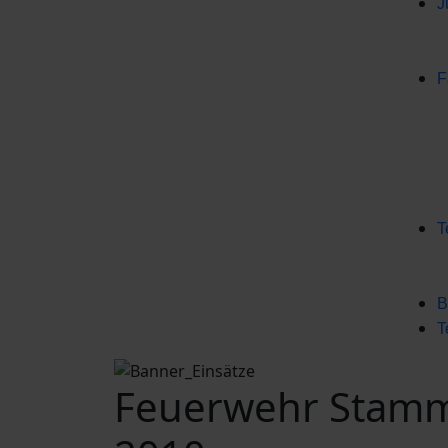
J
F
T
B
T
Feuerwehr Stammh