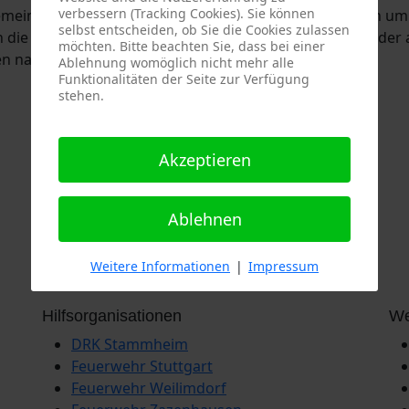
verbessern (Tracking Cookies). Sie können
einsam dabei. Schnell stellte sich heraus, dass es sich um
selbst entscheiden, ob Sie die Cookies zulassen
n die Kräfte der Freiwilligen Feuerwehr Stammheim wieder 
möchten. Bitte beachten Sie, dass bei einer
en nach knapp 30 Minuten beenden.
Ablehnung womöglich nicht mehr alle
Funktionalitäten der Seite zur Verfügung
stehen.
Akzeptieren
Ablehnen
Weitere Informationen
|
Impressum
Hilfsorganisationen
We
DRK Stammheim
Feuerwehr Stuttgart
Feuerwehr Weilimdorf