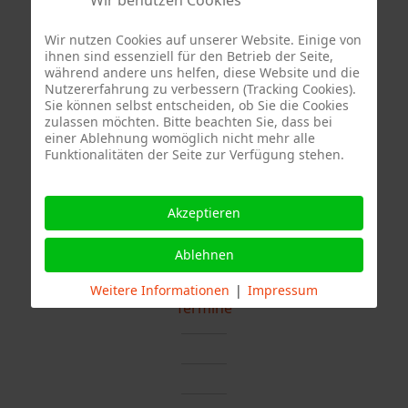
aus. Daraufhin wurde nach Erkundung durch die
Berufsfeuerwehr von einem Haustechniker des
Wir nutzen Cookies auf unserer Website. Einige von
Betreibers der betroffene Rauchmelder
ihnen sind essenziell für den Betrieb der Seite,
abgeschaltet. Der Einsatz war dann nach ca. 1,5
während andere uns helfen, diese Website und die
Nutzererfahrung zu verbessern (Tracking Cookies).
Stunden beendet.
Sie können selbst entscheiden, ob Sie die Cookies
zulassen möchten. Bitte beachten Sie, dass bei
einer Ablehnung womöglich nicht mehr alle
Funktionalitäten der Seite zur Verfügung stehen.
Akzeptieren
Ablehnen
Weitere Informationen
|
Impressum
Termine