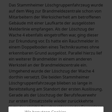
Das Stammheimer Löschgruppenfahrzeug wurde
auf dem Weg zur Brandmeldezentrale schon von
Mitarbeitern der Werksicherheit am betroffenen
Gebäude mit einer Laufkarte der ausgelösten
Melderlinie empfangen. Als der Löschzug der
Wache 4 ebenfalls eingetroffen war, ging dieser
zur Erkundung vor. Es hatte ein Rauchmelder in
einem Doppelboden eines Technikraumes ohne
erkennbaren Grund ausgelöst. Parallel hierzu lief
ein weiterer Brandmelder in einem anderen
Werksteil an der Brandmeldezentrale ein.
Umgehend wurde der Löschzug der Wache 4
dorthin versetzt. Die beiden Stammheimer
Löschgruppenfahrzeuge blieben so lange in
Bereitstellung am Standort der ersten Auslösung.
Gerade als der Löschzug der Berufsfeuerwehr
zur ersten Einsatzstelle wieder zurückkehrte
löste der gleiche Rauchmelder wieder Feueralarm
Wir benutzen Cookies