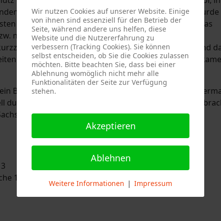
anden. Diese konnte schnell gelöscht werden. Hierzu wurde
Wir nutzen Cookies auf unserer Website. Einige
von ihnen sind essenziell für den Betrieb der
ten die Gefahr einer Fettexplosion bestanden hätte. Das
Seite, während andere uns helfen, diese
zw. nach dem Abdecken des brennenden Fettes in der
Website und die Nutzererfahrung zu
rzzeitig verwendet. Mit einem Hochleistungslüfter sind d
verbessern (Tracking Cookies). Sie können
selbst entscheiden, ob Sie die Cookies zulassen
iten belüftet und die Brandstelle mit einer Wärmebildkam
möchten. Bitte beachten Sie, dass bei einer
Ablehnung womöglich nicht mehr alle
Funktionalitäten der Seite zur Verfügung
in Brand einer Fritteuse in einem Imbiss in einem Superm
stehen.
l durch das Auflegen eines Deckels unter Kontrolle gebrac
 Sachschaden.
Akzeptieren
Ablehnen
 3
che 1
Weitere Informationen
|
Impressum