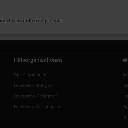
rische Leiter Rettungsdienst
Hilfsorganisationen
W
DRK Stammheim
At
Feuerwehr Stuttgart
Fe
Feuerwehr Weilimdorf
La
Feuerwehr Zazenhausen
St
Wi