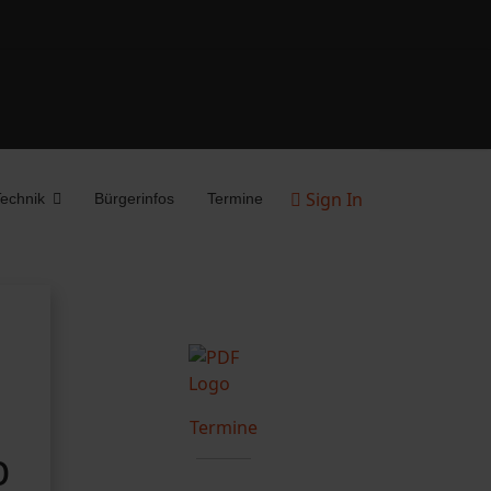
Sign In
echnik
Bürgerinfos
Termine
Termine
b