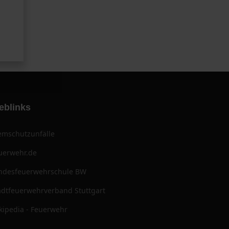
eblinks
emschutzunfälle
uerwehr.de
ndesfeuerwehrschule BW
adtfeuerwehrverband Stuttgart
kipedia - Feuerwehr