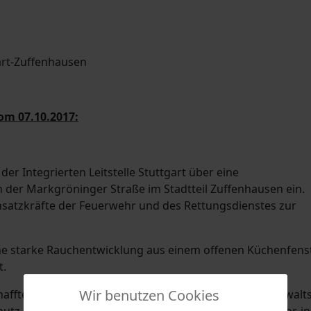
om 07.10.2017:
der Integrierten Leitstelle Stuttgart über eine
n der Markgröninger Straße im Stadtteil Zuffenhausen ein.
tzkräfte der Feuerwehr und des Rettungsdienstes zur
ne starke Rauchentwicklung aus einem offenen Küchenfens
t.
Wir benutzen Cookies
haffte sich die Feuerwehr über einen Hintereingang gewal
hutz drangen dann mit einem Löschrohr in die Küche vor, in