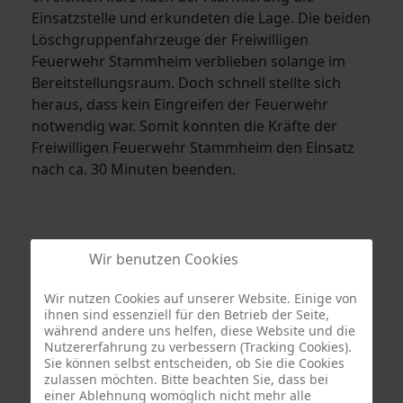
Einsatzstelle und erkundeten die Lage. Die beiden
Löschgruppenfahrzeuge der Freiwilligen
Feuerwehr Stammheim verblieben solange im
Bereitstellungsraum. Doch schnell stellte sich
heraus, dass kein Eingreifen der Feuerwehr
notwendig war. Somit konnten die Kräfte der
Freiwilligen Feuerwehr Stammheim den Einsatz
nach ca. 30 Minuten beenden.
Wir benutzen Cookies
Wir nutzen Cookies auf unserer Website. Einige von
ihnen sind essenziell für den Betrieb der Seite,
während andere uns helfen, diese Website und die
Nutzererfahrung zu verbessern (Tracking Cookies).
Sie können selbst entscheiden, ob Sie die Cookies
zulassen möchten. Bitte beachten Sie, dass bei
einer Ablehnung womöglich nicht mehr alle