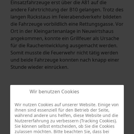
Einsatzfahrzeuge erst über die A81 auf die
andere Fahrtrichtung der B10 gelangen. Trotz des
langen Rückstaus im Feierabendverkehr bildeten
die Fahrzeuge vorbildlich eine Rettungsgasse. Vor
Ort in der Kleingartenanlage in Neuwirtshaus
angekommen, konnte ein Grillfeuer als Ursache
für die Rauchentwicklung ausgemacht werden.
Somit musste die Feuerwehr nicht tätig werden
und beide Fahrzeuge konnten nach knapp einer
Stunde wieder einrücken.
Wir benutzen Cookies
Wir nutzen Cookies auf unserer Website. Einige von
ihnen sind essenziell für den Betrieb der Seite,
während andere uns helfen, diese Website und die
Nutzererfahrung zu verbessern (Tracking Cookies).
Sie können selbst entscheiden, ob Sie die Cookies
zulassen möchten. Bitte beachten Sie, dass bei