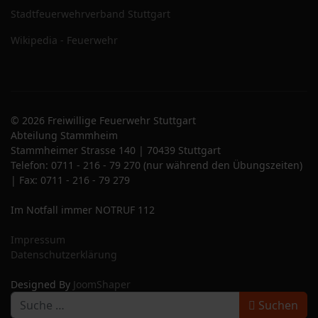
Stadtfeuerwehrverband Stuttgart
Wikipedia - Feuerwehr
© 2026 Freiwillige Feuerwehr Stuttgart
Abteilung Stammheim
Stammheimer Strasse 140 | 70439 Stuttgart
Telefon: 0711 - 216 - 79 270 (nur während den Übungszeiten)
| Fax: 0711 - 216 - 79 279
Im Notfall immer NOTRUF 112
Impressum
Datenschutzerklärung
Designed By
JoomShaper
S
Suchen