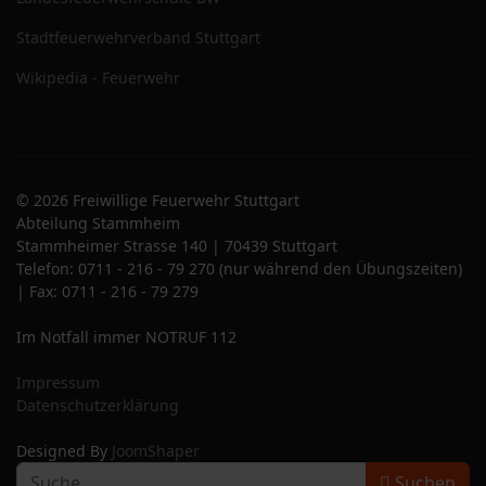
Stadtfeuerwehrverband Stuttgart
Wikipedia - Feuerwehr
© 2026 Freiwillige Feuerwehr Stuttgart
Abteilung Stammheim
Stammheimer Strasse 140 | 70439 Stuttgart
Telefon: 0711 - 216 - 79 270 (nur während den Übungszeiten)
| Fax: 0711 - 216 - 79 279
Im Notfall immer NOTRUF 112
Impressum
Datenschutzerklärung
Designed By
JoomShaper
S
Suchen