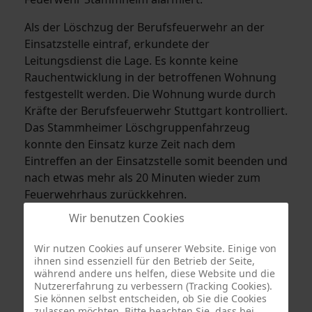
Als der Löschzug der Berufsfeuerwehr an der
Einsatzstelle eintraf, erkundete der
Leitungsdienst die Lage. Es konnte keine
Rauchentwicklung in der betroffenen Wohnung
festgestellt werden. Die Wohnung wurde durch
Kräfte der Berufsfeuerwehr Stuttgart kontrolliert.
Das Stammheimer Löschgruppenfahrzeug
konnte den Einsatz kurze Zeit nach dem
Eintreffen an der Einsatzstelle somit beenden und
nach etwas mehr als 20 Minuten wieder zum
Feuerwehrhaus zurückkehren.
Wir benutzen Cookies
Wir nutzen Cookies auf unserer Website. Einige von
ihnen sind essenziell für den Betrieb der Seite,
während andere uns helfen, diese Website und die
Nutzererfahrung zu verbessern (Tracking Cookies).
Sie können selbst entscheiden, ob Sie die Cookies
zulassen möchten. Bitte beachten Sie, dass bei