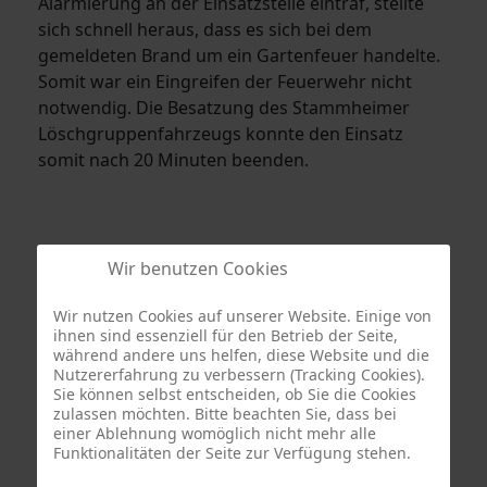
Alarmierung an der Einsatzstelle eintraf, stellte
sich schnell heraus, dass es sich bei dem
gemeldeten Brand um ein Gartenfeuer handelte.
Somit war ein Eingreifen der Feuerwehr nicht
notwendig. Die Besatzung des Stammheimer
Löschgruppenfahrzeugs konnte den Einsatz
somit nach 20 Minuten beenden.
Wir benutzen Cookies
Wir nutzen Cookies auf unserer Website. Einige von
ihnen sind essenziell für den Betrieb der Seite,
während andere uns helfen, diese Website und die
Nutzererfahrung zu verbessern (Tracking Cookies).
Sie können selbst entscheiden, ob Sie die Cookies
zulassen möchten. Bitte beachten Sie, dass bei
Termine
einer Ablehnung womöglich nicht mehr alle
Funktionalitäten der Seite zur Verfügung stehen.