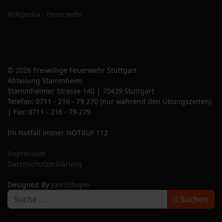
Wikipedia - Feuerwehr
© 2026 Freiwillige Feuerwehr Stuttgart
Abteilung Stammheim
Stammheimer Strasse 140 | 70439 Stuttgart
Telefon: 0711 - 216 - 79 270 (nur während den Übungszeiten)
| Fax: 0711 - 216 - 79 279
Im Notfall immer NOTRUF 112
Impressum
Datenschutzerklärung
Designed By
JoomShaper
S
Suchen