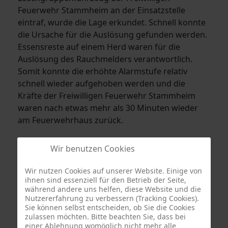
Feuerwehr Stammheim an der Einsatzstelle
eintraf, wurde die Lage erkundet. Schnell konnte
die Ursache für die Auslösung gefunden werden.
Essensreste auf einem Herd waren für die
Auslösung des Rauchmelders verantwortlich.
Somit konnte die erhöhte Alarmstufe relativ
schnell wieder aufgehoben werden und die
Kräfte der Freiwilligen Feuerwehr Stammheim
waren nach etwas mehr als 30 Minuten wieder
am Feuerwehrhaus zurück.
Wir benutzen Cookies
Wir nutzen Cookies auf unserer Website. Einige von
ihnen sind essenziell für den Betrieb der Seite,
während andere uns helfen, diese Website und die
Nutzererfahrung zu verbessern (Tracking Cookies).
Sie können selbst entscheiden, ob Sie die Cookies
zulassen möchten. Bitte beachten Sie, dass bei
einer Ablehnung womöglich nicht mehr alle