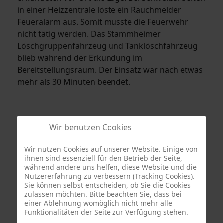
in einer Heizzentrale löste ein Rauchmelder
Feueralarm aus. Somit musste die Feuerwehr
nicht tätig werden. Das Stammheimer
Löschgruppenfahrzeug und Tanklöschfahrzeug
blieb während der Erkundung im
Bereitstellungsraum. Der Einsatz war nach etwas
mehr als 30 Minuten beendet.
Wir benutzen Cookies
Wir nutzen Cookies auf unserer Website. Einige von
ihnen sind essenziell für den Betrieb der Seite,
während andere uns helfen, diese Website und die
Nutzererfahrung zu verbessern (Tracking Cookies).
Sie können selbst entscheiden, ob Sie die Cookies
zulassen möchten. Bitte beachten Sie, dass bei
Termine
einer Ablehnung womöglich nicht mehr alle
Funktionalitäten der Seite zur Verfügung stehen.