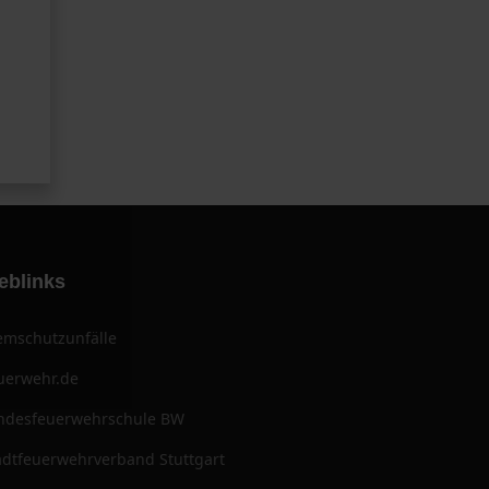
eblinks
emschutzunfälle
uerwehr.de
ndesfeuerwehrschule BW
adtfeuerwehrverband Stuttgart