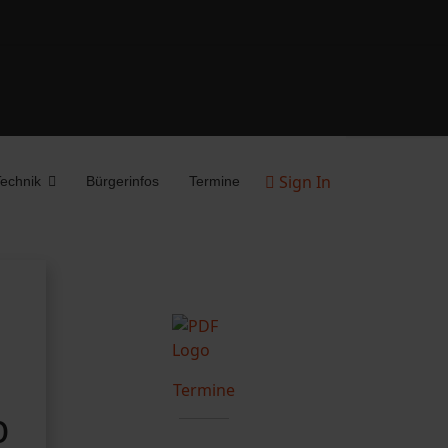
Sign In
echnik
Bürgerinfos
Termine
Termine
b