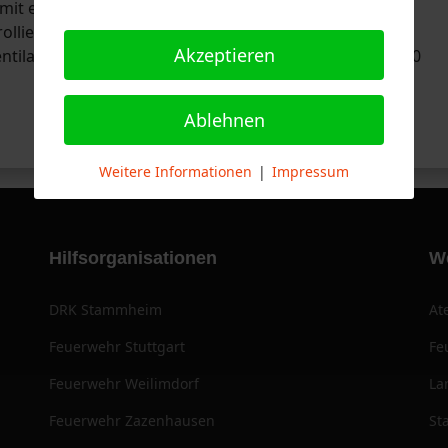
t einem Schaumlöscher eingeleitet. Die Kräfte der
llierten die Einsatzstelle und demontierten die
Akzeptieren
tilator auszuschließen. Der Einsatz war nach knapp 40
Ablehnen
Weitere Informationen
|
Impressum
Hilfsorganisationen
W
DRK Stammheim
At
Feuerwehr Stuttgart
Fe
Feuerwehr Weilimdorf
La
Feuerwehr Zazenhausen
St