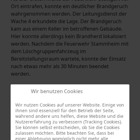
Ort eintrafen, konnte ein deutlicher Brandgeruch
wahrgenommen werden. Der Leitungsdienst der
Wache 4 erkundete die Lage. Der Brandgeruch
kam aus einem Keller im betroffenen Gebäude.
Hier konnte allerdings kein Brandherd lokalisiert
werden. Nachdem die Feuerwehr Stammheim mit
dem Löschgruppenfahrzeug im
Bereitstellungsraum wartete, konnte der Einsatz
nach etwas mehr als 30 Minuten beendet
werden.
Wir benutzen Cookies
Wir nutzen Cookies auf unserer Website. Einige von
ihnen sind essenziell für den Betrieb der Seite,
während andere uns helfen, diese Website und die
Nutzererfahrung zu verbessern (Tracking Cookies).
Sie können selbst entscheiden, ob Sie die Cookies
zulassen möchten. Bitte beachten Sie, dass bei
einer Ablehnung womöglich nicht mehr alle