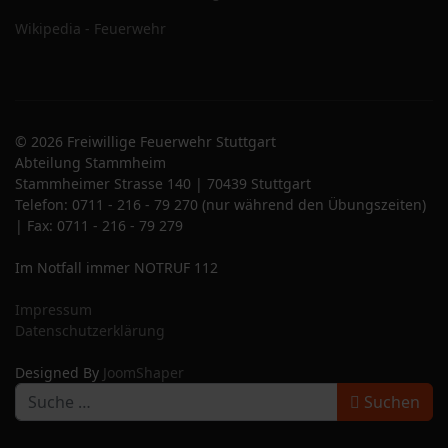
Wikipedia - Feuerwehr
© 2026 Freiwillige Feuerwehr Stuttgart
Abteilung Stammheim
Stammheimer Strasse 140 | 70439 Stuttgart
Telefon: 0711 - 216 - 79 270 (nur während den Übungszeiten)
| Fax: 0711 - 216 - 79 279
Im Notfall immer NOTRUF 112
Impressum
Datenschutzerklärung
Designed By
JoomShaper
S
Suchen