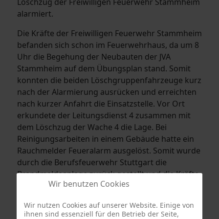
Löschzug der Freiwilligen Feuerwehr Stammheim
alarmiert.
Die Kräfte der Freiwilligen Feuerwehr Stammheim
befanden sich schon im Feuerwehrhaus, da um 8
Uhr die Begehung der Neubauten der JVA
Stammheim auf dem Übungsplan stand. Somit
konnten die beiden Löschgruppenfahrzeuge kurz
nach der Alarmierung ausrücken und erreichten
nach kurzer Anfahrt die Einsatzstelle. Vor Ort
erkundete der Leitungsdienst 4 zusammen mit
dem Löschzug der Wache 4 die Lage. Bei
Reinigungsarbeiten in einem Gebäude hatte ein
Rauchmelder Feueralarm ausgelöst. Somit wurde
durch die Berufsfeuerwehr Stuttgart die
Brandmeldeanlage zurück gestellt und die Kräfte
Wir benutzen Cookies
der Freiwilligen Feuerwehr Stammheim konnten
zur Besichtigung der JVA Stammheim gehen.
Wir nutzen Cookies auf unserer Website. Einige von
ihnen sind essenziell für den Betrieb der Seite,