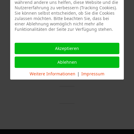
während andere uns helfen, diese Website und die
Nutzererfahrung zu verbessern (Tracking Cookies).
Sie können selbst entscheiden, ob Sie die Cookies
zulassen möchten. Bitte beachten Sie, dass bei
einer Ablehnung womöglich nicht mehr alle
Funktionalitäten der Seite zur Verfügung stehen.
Akzeptieren
Termine
Ablehnen
Weitere Informationen
|
Impressum