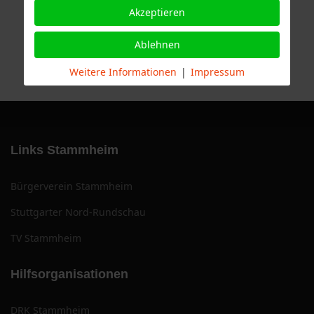
Akzeptieren
Ablehnen
Weitere Informationen
|
Impressum
Links Stammheim
Bürgerverein Stammheim
Stuttgarter Nord-Rundschau
TV Stammheim
Hilfsorganisationen
DRK Stammheim