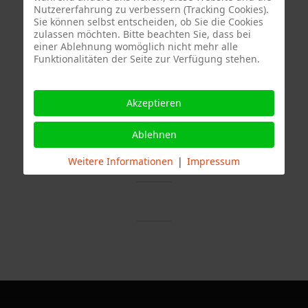
Nutzererfahrung zu verbessern (Tracking Cookies).
Sie können selbst entscheiden, ob Sie die Cookies
zulassen möchten. Bitte beachten Sie, dass bei
einer Ablehnung womöglich nicht mehr alle
Funktionalitäten der Seite zur Verfügung stehen.
Akzeptieren
Termine
Ablehnen
Weitere Informationen
|
Impressum