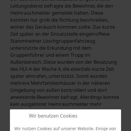
Leitungsdienst befragte die Bewohner, die den
Heimrauchmelder gemeldet hatten. Diese
konnten nur grob die Richtung beschreiben,
woher das Geräusch kommen sollte. Das kurze
Zeit später an der Einsatzstelle eingetroffene
Stammheimer Löschgruppenfahrzeug
unterstützte die Erkundung mit dem
Gruppenführer und einem Trupp im
Außenbereich. Diese wurden von der Besatzung
des HLF-A der Wache 4, die ebenfalls kurze Zeit
später eintrafen, unterstützt. Somit wurden
mehrere Mehrfamilienhäuser in der näheren
Umgebung von außen kontrolliert und dort
anwesende Bewohner befragt. Allerdings konnte
kein ausgelöster Heimrauchmelder mehr
lokalisiert werden. Somit wurde der Einsatz nach
Wir benutzen Cookies
ca. 30 Minuten beendet.
Wir nutzen Cookies auf unserer Website. Einige von