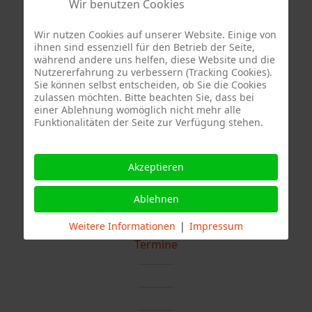
Wir benutzen Cookies
Einsatz dann nach knapp 2 Stunden gegen 00:30
Uhr beendet.
Wir nutzen Cookies auf unserer Website. Einige von
ihnen sind essenziell für den Betrieb der Seite,
Fotos: Andreas Rometsch
während andere uns helfen, diese Website und die
Nutzererfahrung zu verbessern (Tracking Cookies).
Sie können selbst entscheiden, ob Sie die Cookies
zulassen möchten. Bitte beachten Sie, dass bei
einer Ablehnung womöglich nicht mehr alle
Funktionalitäten der Seite zur Verfügung stehen.
Akzeptieren
Ablehnen
Weitere Informationen
|
Impressum
Termine