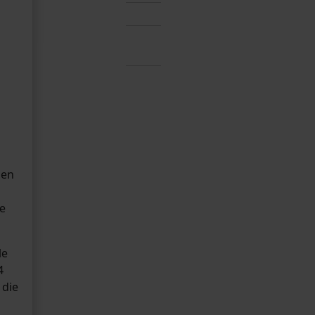
sen
e
le
4
 die