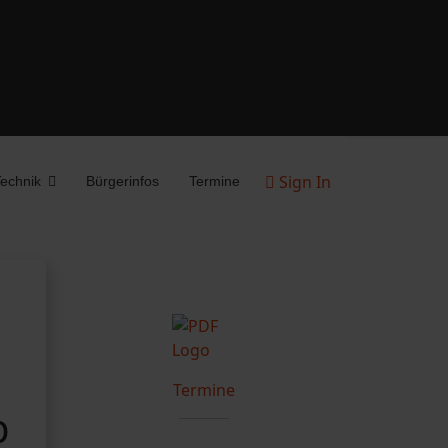
Sign In
echnik
Bürgerinfos
Termine
Termine
b