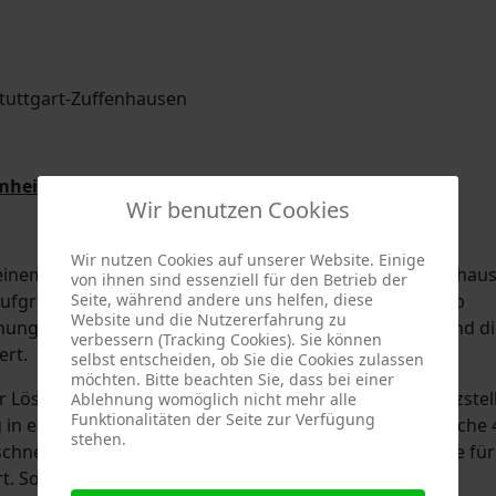
mheim vom 22.03.2018:
Wir benutzen Cookies
Wir nutzen Cookies auf unserer Website. Einige
einem Industriebetrieb in der Strohgäustraße in Zuffenhau
von ihnen sind essenziell für den Betrieb der
Aufgrund der erhöhten Gefährdungslage in dem Betrieb
Seite, während andere uns helfen, diese
Website und die Nutzererfahrung zu
ng zwei Löschzüge der Berufsfeuerwehr Stuttgart und di
verbessern (Tracking Cookies). Sie können
ert.
selbst entscheiden, ob Sie die Cookies zulassen
möchten. Bitte beachten Sie, dass bei einer
r Löschzug der Berufsfeuerwehrwache 4 an der Einsatzstel
Ablehnung womöglich nicht mehr alle
Funktionalitäten der Seite zur Verfügung
g in einem benachbarten Betrieb war. Die Kräfte der Wache 
stehen.
hnell Entwarnung geben. Ein technischer Defekt hatte für
. Somit konnte nach 10 Minuten der Einsatz durch die