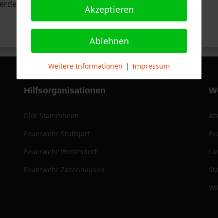
werden.
Akzeptieren
Ablehnen
Weitere Informationen
|
Impressum
Hilfsorganisationen
W
DRK Stammheim
At
Feuerwehr Stuttgart
Fe
Feuerwehr Weilimdorf
La
Feuerwehr Zazenhausen
St
Wi