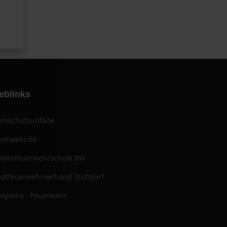
eblinks
emschutzunfälle
uerwehr.de
ndesfeuerwehrschule BW
adtfeuerwehrverband Stuttgart
kipedia - Feuerwehr