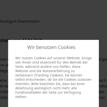
mheim vom 17.04.2018:
Wir benutzen Cookies
Wir nutzen Cookies auf unserer Website. Einige
öste die Brandmeldeanlage in einem Objekt an der Asperge
von ihnen sind essenziell für den Betrieb der
arm aus. Umgehend wurden zwei Löschzüge der
Seite, während andere uns helfen, diese
illige Feuerwehr Stammheim alarmiert.
Website und die Nutzererfahrung zu
verbessern (Tracking Cookies). Sie können
selbst entscheiden, ob Sie die Cookies zulassen
offene Löschzug der Berufsfeuerwehrwache 4 aus Feuerbach
möchten. Bitte beachten Sie, dass bei einer
te den Alarm ausgelöst. Allerdings konnte bei der Erkundu
Ablehnung womöglich nicht mehr alle
melders festgestellt werden. Somit konnten die Kräfte der
Funktionalitäten der Seite zur Verfügung
stehen.
nfahrt zum Objekt abbrechen und den Einsatz nach etwas