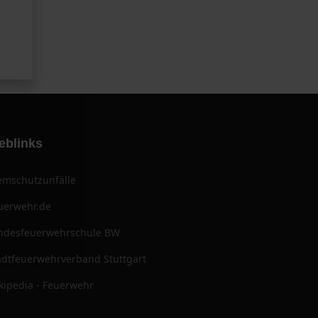
eblinks
emschutzunfälle
uerwehr.de
ndesfeuerwehrschule BW
adtfeuerwehrverband Stuttgart
kipedia - Feuerwehr