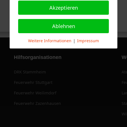
Akzeptieren
Ablehnen
Weitere Informationen
|
Impressum
Hilfsorganisationen
W
DRK Stammheim
At
Feuerwehr Stuttgart
Fe
Feuerwehr Weilimdorf
La
Feuerwehr Zazenhausen
St
Wi