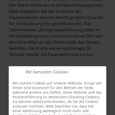
Der Alarm wurde durch ein Rauchansaugsystem
(RAS) ausgelöst. Bei der Kontrolle der
Räumlichkeiten konnte allerdings keine Ursache
für die Auslösung festgestellt werden. Das
Stammheimer Löschgruppenfahrzeug blieb im
Bereitstellungsraum und konnte kurze Zeit nach
dem Eintreffen an der Einsatzstelle den Einsatz
beenden. Die Kräfte waren nach knapp 30
Minuten wieder am Feuerwehrhaus zurück.
Wir benutzen Cookies
Wir nutzen Cookies auf unserer Website. Einige von
ihnen sind essenziell für den Betrieb der Seite,
während andere uns helfen, diese Website und die
Nutzererfahrung zu verbessern (Tracking Cookies).
Sie können selbst entscheiden, ob Sie die Cookies
zulassen möchten. Bitte beachten Sie, dass bei
einer Ablehnung womöglich nicht mehr alle