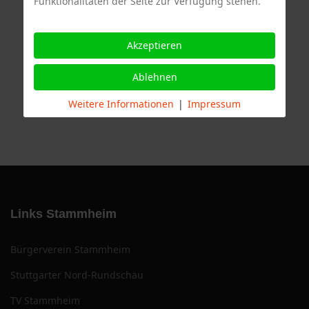
Termine
Funktionalitäten der Seite zur Verfügung stehen.
Akzeptieren
Ablehnen
Weitere Informationen
|
Impressum
Links Stammheim
Bürgerverein Stammheim
Stuttgarter Nord-Rundschau
TV Stammheim