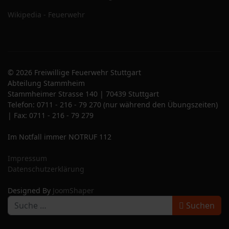
Wikipedia - Feuerwehr
© 2026 Freiwillige Feuerwehr Stuttgart
Abteilung Stammheim
Stammheimer Strasse 140 | 70439 Stuttgart
Telefon: 0711 - 216 - 79 270 (nur während den Übungszeiten)
| Fax: 0711 - 216 - 79 279
Im Notfall immer NOTRUF 112
Impressum
Datenschutzerklärung
Designed By
JoomShaper
S
Suchen