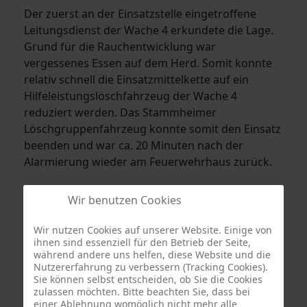
Der zuerst an der Einsatzstelle eingetroffene
Leitungsdienst der Wache 4 erkundete die Lage.
Grund für die Rauchentwicklung war
vergessenes Essen auf dem Herd. Somit konnte
relativ schnell die Einsatzmittelkette auf ein
Hilfeleistungslöschfahrzeug der Wache 4
reduziert werden. Das Stammheimer
Löschgruppenfahrzeug konnte somit den Einsatz
beenden und war ca. 20 Minuten nach der
Alarmierung wieder am Feuerwehrhaus zurück.
Wir benutzen Cookies
Wir nutzen Cookies auf unserer Website. Einige von
ihnen sind essenziell für den Betrieb der Seite,
während andere uns helfen, diese Website und die
Nutzererfahrung zu verbessern (Tracking Cookies).
Sie können selbst entscheiden, ob Sie die Cookies
zulassen möchten. Bitte beachten Sie, dass bei
einer Ablehnung womöglich nicht mehr alle