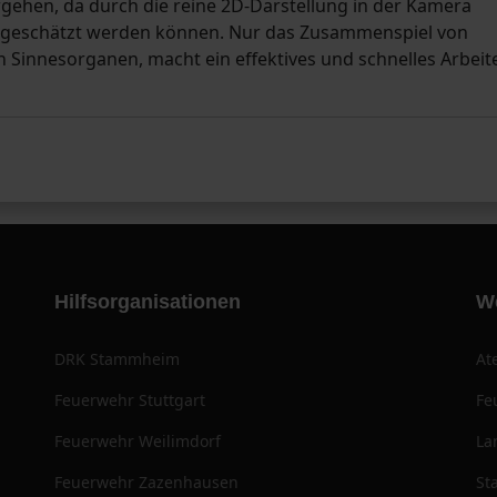
gehen, da durch die reine 2D-Darstellung in der Kamera
ingeschätzt werden können. Nur das Zusammenspiel von
innesorganen, macht ein effektives und schnelles Arbeit
Hilfsorganisationen
W
DRK Stammheim
At
Feuerwehr Stuttgart
Fe
Feuerwehr Weilimdorf
La
Feuerwehr Zazenhausen
St