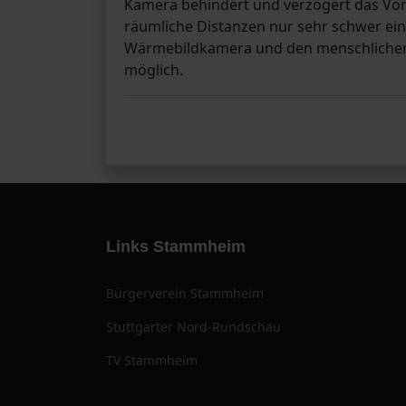
Kamera behindert und verzögert das Vor
räumliche Distanzen nur sehr schwer e
Wärmebildkamera und den menschlichen S
möglich.
Links Stammheim
Bürgerverein Stammheim
Stuttgarter Nord-Rundschau
TV Stammheim