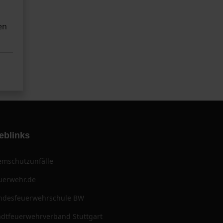
en
eblinks
emschutzunfälle
uerwehr.de
ndesfeuerwehrschule BW
adtfeuerwehrverband Stuttgart