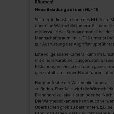
Räumen!
Neue Beladung auf dem HLF 10
Seit der Indienststellung des HLF 10 im
über eine Wärmebildkamera. Es handelt si
mittlerweile das Standardmodell bei de
Mannschaftsraum im HLF 10 unter ständi
zur Ausrüstung des Angriffstruppführers
Eine vollgeladene Kamera, kann im Einsa
mit einem Karabiner ausgerüstet, um si
Bedienung im Einsatz ist dann ganz einfa
ganz intuitiv mit einer Hand führen, o
Hauptaufgabe der Wärmebildkamera ist es
zu finden. Ebenfalls wird die Wärmebild
Brandherd zu lokalisieren oder bei Nach
Die Wärmebildkamera kann auch verwend
Oberflächen grob zu bestimmen, z.B. be
kann man sagen, dass der vorgehende Tr