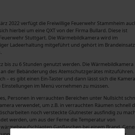
 März 2022 verfügt die Freiwillige Feuerwehr Stammheim auc
ch hierbei um eine QXT von der Firma Bullard. Diese ist
r Feuerwehr Stuttgart. Die Wärmebildkamera wird im
ger Ladeerhaltung mitgeführt und gehört im Brandeinsatz
.
tz bis zu 6 Stunden genutzt werden. Die Wärmebildkamera 
e an der Bebänderung des Atemschutzgerätes mitzuführen.
ch – es gibt einen Ein-Taster und dann lässt sich die Kamer
hne Einstellungen im Menü vornehmen zu müssen.
, Personen in verrauchten Bereichen unter Nullsicht schn
kamera verwendet, um z.B. in verrauchten Räumen schnell 
löscharbeiten noch versteckte Glutnester ausfindig zu mac
et werden, um aus der Ferne die Temperatur von
i wärmebeaufschlagten Gasflaschen bei einem Brand. Gener
upp bei richtiger Anwendung der Kamera viel schneller