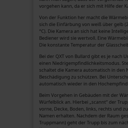
vorgehen kann, da er sich mit Hilfe der K
Von der Funktion her macht die Wärmebi
sich die Einfärbung von weiß über gelb (2
°C). Die Kamera an sich hat keine Intell
Bediener wird sie wertvoll. Eine Wärmebi
Die konstante Temperatur der Glasscheibe 
Bei der QXT von Bullard gibt es je na
einen Niedrigempfindlichkeitsmodus. St
schaltet die Kamera automatisch in den
Beschädigung zu schützen. Bei Untersch
automatisch wieder in den Hochempfind
Beim Vorgehen in Gebäuden mit der Wä
Würfelblick an. Hierbei „scannt“ der Tru
vorne, Decke, Boden, links, rechts und zu
Namen erhalten. Nachdem der Raum gesc
Truppmann) geht der Trupp bis zum näch