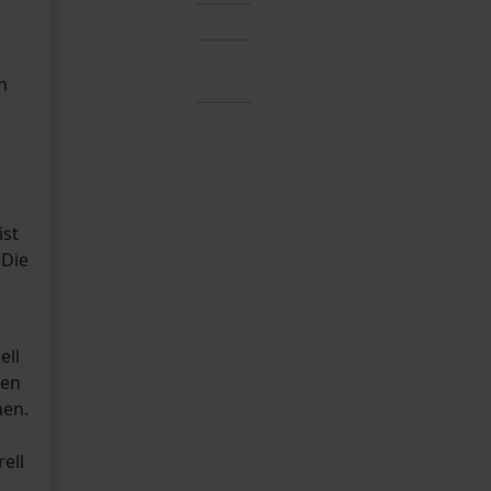
h
ist
 Die
a
ell
den
hen.
ell