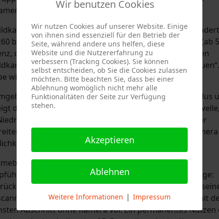
Wir benutzen Cookies
amera leichter orientieren kann.
Wir nutzen Cookies auf unserer Website. Einige
ldkamera Temperaturunterschiede sichtbar. Hierbei änder
von ihnen sind essenziell für den Betrieb der
60 bis 426 °C), nach orange (427 °C bis 537 °C) und rot (ab 
Seite, während andere uns helfen, diese
igenz, d.h. nur durch die Bewertung der Anzeige durch den
Website und die Nutzererfahrung zu
verbessern (Tracking Cookies). Sie können
ldkamera kann z.B. nicht durch eine Glasscheibe „schauen“
selbst entscheiden, ob Sie die Cookies zulassen
wird als eine einheitliche Fläche dargestellt.
möchten. Bitte beachten Sie, dass bei einer
Ablehnung womöglich nicht mehr alle
ch Umgebungstemperatur einen Hochempfindlichkeitsmodus 
Funktionalitäten der Seite zur Verfügung
stehen.
eigt die Umgebungstemperatur über eine gewisse Schwelle
 Niedrigempfindlichkeitsmodus, um den Sensor vor einer
reiten der Temperaturschwelle, geht die Wärmebildkamera
Akzeptieren
lichkeitsmodus.
rmebildkamera wendet der Trupp den sogenannten
Ablehnen
ppführer die Bereiche des Raums in folgender Reihenfolge:
rück. Von den sechs Seiten eines Würfels hat der Blick sein
Weitere Informationen
|
Impressum
annt und kurz bewertet wurde (verbaler Austausch mit 
sten Abschnitt ohne Kamera vor. Ein permanentes Nutzen 