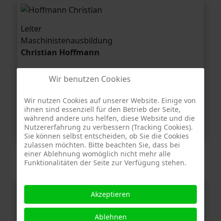
1. stellv.
Leiter
Maschinisten­
Leiter
Maschinisten­ausbildung
ausbilder
Maschinisten­ausbildung
Christian Hoffmann
Benjamin
Christian Hoffmann
Eberbach
Wir benutzen Cookies
1. stellv.
Wir nutzen Cookies auf unserer Website. Einige von
Maschinisten­ausbilder
ihnen sind essenziell für den Betrieb der Seite,
während andere uns helfen, diese Website und die
Benjamin Eberbach
Nutzererfahrung zu verbessern (Tracking Cookies).
Sie können selbst entscheiden, ob Sie die Cookies
zulassen möchten. Bitte beachten Sie, dass bei
einer Ablehnung womöglich nicht mehr alle
Funktionalitäten der Seite zur Verfügung stehen.
Öffentlichkeitsarbeit
Leiter
1. stellv.
Akzeptieren
Presse- und Öffentlichkeits­
Presse- und Öffentlic
Leiter
arbeit
arbeit
Presse- und Öffentlichkeits­arbeit
Ablehnen