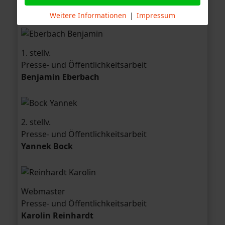
Christian Hoffmann
Benjamin Eberb
Christian Hoffmann
Weitere Informationen
|
Impressum
1. stellv.
Presse- und Öffentlichkeits­arbeit
Benjamin Eberbach
2. stellv.
Presse- und Öffentlichkeits­arbeit
Yannek Bock
Webmaster
Presse- und Öffentlichkeits­arbeit
Karolin Reinhardt