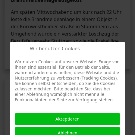
Brandmeldeanlage ausgelöst
Am späten Mittwochabend um kurz nach 22 Uhr
löste die Brandmeldeanlage in einem Objekt in
der Kornwestheimer Straße in Stammheim aus.
Umgehend wurde ein verstärkter Löschzug der
Berufsfeuerwehr Stuttgart sowie die Freiwillige
Feuerwehr Stammheim alarmiert.
Wir benutzen Cookies
Weiterlesen …
Wir nutzen Cookies auf unserer Website. Einige von
ihnen sind essenziell für den Betrieb der Seite,
während andere uns helfen, diese Website und die
Nutzererfahrung zu verbessern (Tracking Cookies).
Sie können selbst entscheiden, ob Sie die Cookies
Brand 4 - Straßburger Straße,
zulassen möchten. Bitte beachten Sie, dass bei
einer Ablehnung womöglich nicht mehr alle
Stuttgart-Zuffenhausen
Funktionalitäten der Seite zur Verfügung stehen.
Akzeptieren
Ablehnen
AF