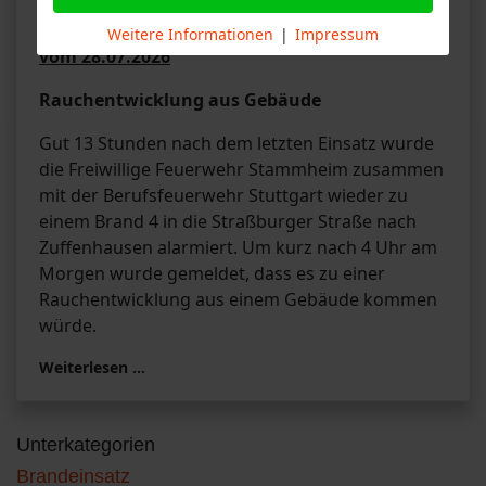
Bericht der Feuerwehr Stuttgart-Stammheim
Weitere Informationen
|
Impressum
vom 28.07.2026
Rauchentwicklung aus Gebäude
Gut 13 Stunden nach dem letzten Einsatz wurde
die Freiwillige Feuerwehr Stammheim zusammen
mit der Berufsfeuerwehr Stuttgart wieder zu
einem Brand 4 in die Straßburger Straße nach
Zuffenhausen alarmiert. Um kurz nach 4 Uhr am
Morgen wurde gemeldet, dass es zu einer
Rauchentwicklung aus einem Gebäude kommen
würde.
Weiterlesen …
Unterkategorien
Brandeinsatz