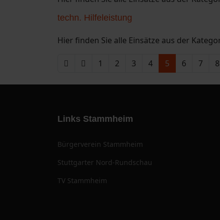
techn. Hilfeleistung
Hier finden Sie alle Einsätze aus der Kategor
1
2
3
4
5
6
7
8
Links Stammheim
Bürgerverein Stammheim
Stuttgarter Nord-Rundschau
TV Stammheim