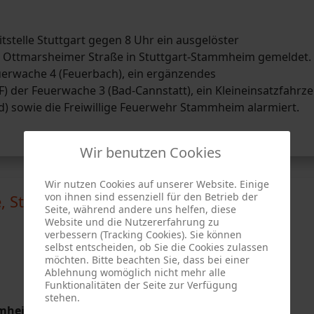
tstelle Stuttgart gegen 8 Uhr ein ausgelöster
r Ottmarsheimer Straße in Stuttgart-Stammheim gemeldet.
rwache 4 (Feuerbach), ein ergänzendes
) der Feuerwache 3 (Bad-Cannstatt), ein Kleineinsatzfahrz
d) sowie die Freiwillige Feuerwehr Stammheim alarmiert.
Wir benutzen Cookies
Wir nutzen Cookies auf unserer Website. Einige
von ihnen sind essenziell für den Betrieb der
e, Stuttgart-Stammheim
Seite, während andere uns helfen, diese
Website und die Nutzererfahrung zu
verbessern (Tracking Cookies). Sie können
selbst entscheiden, ob Sie die Cookies zulassen
möchten. Bitte beachten Sie, dass bei einer
Ablehnung womöglich nicht mehr alle
Funktionalitäten der Seite zur Verfügung
stehen.
mmheim vom 20.06.2026