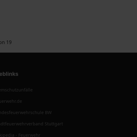
von 19
eblinks
emschutzunfälle
uerwehr.de
ndesfeuerwehrschule BW
adtfeuerwehrverband Stuttgart
kipedia - Feuerwehr