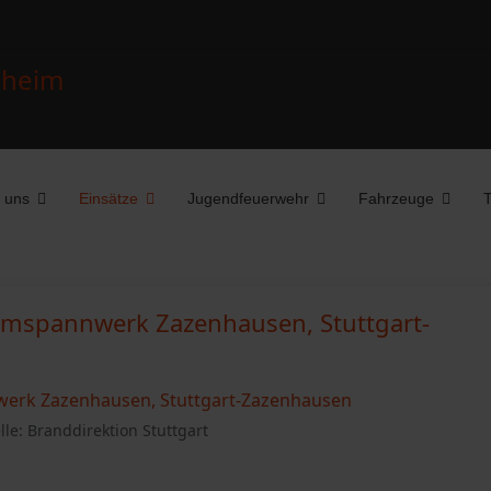
 uns
Einsätze
Jugendfeuerwehr
Fahrzeuge
T
Umspannwerk Zazenhausen, Stuttgart-
lle: Branddirektion Stuttgart