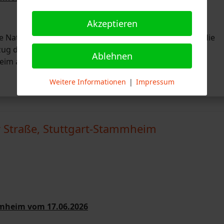
Akzeptieren
 Nationalmannschaft mit 2:1 in Führung ging, wurde die
g der Berufsfeuerwehrwache 4 - Feuerbach in die
Ablehnen
eim alarmiert.
Weitere Informationen
|
Impressum
 Straße, Stuttgart-Stammheim
mmheim vom 17.06.2026