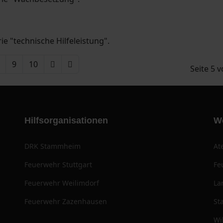
ie "technische Hilfeleistung".
9
10
Seite 5 
Hilfsorganisationen
W
DRK Stammheim
At
Feuerwehr Stuttgart
Fe
Feuerwehr Weilimdorf
La
Feuerwehr Zazenhausen
St
Wi