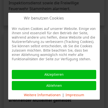
Inspektionsdienst sowie die Freiwillige
Feuerwehr Stammheim alarmiert.
Wir benutzen Cookies
Weiterlesen …
Wir nutzen Cookies auf unserer Website. Einige von
ihnen sind essenziell für den Betrieb der Seite,
während andere uns helfen, diese Website und die
Brand 1 - Unterländer Straße,
Nutzererfahrung zu verbessern (Tracking Cookies).
Stuttgart-Zuffenhausen
Sie können selbst entscheiden, ob Sie die Cookies
zulassen möchten. Bitte beachten Sie, dass bei
einer Ablehnung womöglich nicht mehr alle
Funktionalitäten der Seite zur Verfügung stehen.
Akzeptieren
YB
Bericht der Feuerwehr Stuttgart-Stammheim
Ablehnen
vom 18.05.2026
Weitere Informationen
|
Impressum
Brennender Mülleimer gemeldet