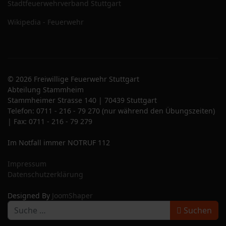
Stadtfeuerwehrverband Stuttgart
Wikipedia - Feuerwehr
© 2026 Freiwillige Feuerwehr Stuttgart
Abteilung Stammheim
Stammheimer Strasse 140 | 70439 Stuttgart
Telefon: 0711 - 216 - 79 270 (nur während den Übungszeiten)
| Fax: 0711 - 216 - 79 279
Im Notfall immer NOTRUF 112
Impressum
Datenschutzerklärung
Designed By
JoomShaper
S
Suchen