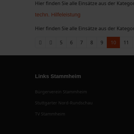
Hier finden Sie alle Einsätze aus der Kateg
techn. Hilfeleistung
Hier finden Sie alle Einsätze aus der Kategor
5
6
7
8
9
10
11
Links Stammheim
Bürgerverein Stammheim
Stuttgarter Nord-Rundschau
TV Stammheim