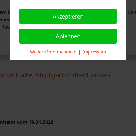
m letzten Einsatz wurden die Angehörigen der Freiwillige
Akzeptieren
nem Hilfeleistungslöschgruppenfahrzeug (HLF) der
Rauchentwicklung aus einer Elektroinstallation nach
Ablehnen
Weitere Informationen
|
Impressum
ühlstraße, Stuttgart-Zuffenhausen
mmheim vom 19.04.2026