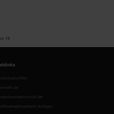
von 19
eblinks
emschutzunfälle
uerwehr.de
ndesfeuerwehrschule BW
adtfeuerwehrverband Stuttgart