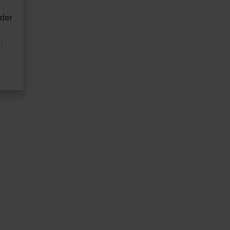
 der
-