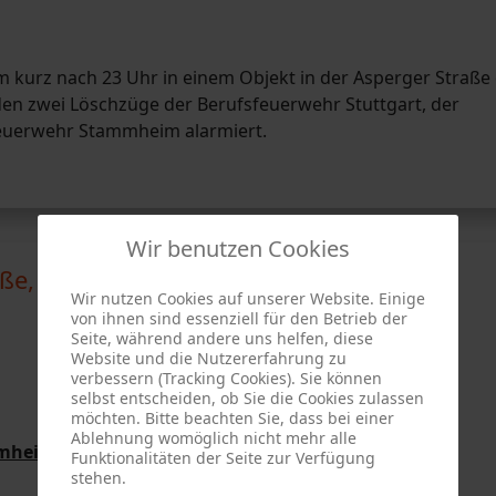
 kurz nach 23 Uhr in einem Objekt in der Asperger Straße 
 zwei Löschzüge der Berufsfeuerwehr Stuttgart, der
 Feuerwehr Stammheim alarmiert.
Wir benutzen Cookies
aße, Stuttgart- Zuffenhausen
Wir nutzen Cookies auf unserer Website. Einige
von ihnen sind essenziell für den Betrieb der
Seite, während andere uns helfen, diese
Website und die Nutzererfahrung zu
verbessern (Tracking Cookies). Sie können
selbst entscheiden, ob Sie die Cookies zulassen
möchten. Bitte beachten Sie, dass bei einer
Ablehnung womöglich nicht mehr alle
mmheim vom 20.04.2026
Funktionalitäten der Seite zur Verfügung
stehen.