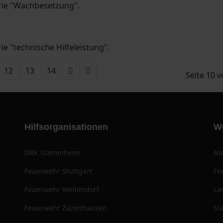
orie "Wachbesetzung".
ie "technische Hilfeleistung".
12
13
14
Seite 10 
Hilfsorganisationen
W
DRK Stammheim
At
Feuerwehr Stuttgart
Fe
Feuerwehr Weilimdorf
La
Feuerwehr Zazenhausen
St