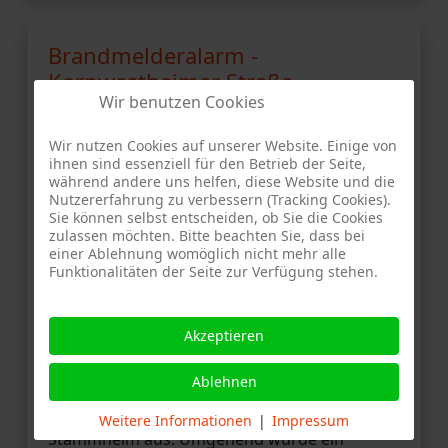
Brandmelderalarm -
Kornwestheimer Straße,
Wir benutzen Cookies
Stuttgart-Stammheim
Wir nutzen Cookies auf unserer Website. Einige von
ihnen sind essenziell für den Betrieb der Seite,
während andere uns helfen, diese Website und die
Nutzererfahrung zu verbessern (Tracking Cookies).
Sie können selbst entscheiden, ob Sie die Cookies
AF
29. Juli 2026
zulassen möchten. Bitte beachten Sie, dass bei
einer Ablehnung womöglich nicht mehr alle
Bericht der Feuerwehr Stuttgart-
Funktionalitäten der Seite zur Verfügung stehen.
Stammheim vom 29.07.2026
Brandmeldeanlage ausgelöst
Akzeptieren
Am späten Mittwochabend um kurz nach 22
Ablehnen
Uhr löste die Brandmeldeanlage in einem
Objekt in der Kornwestheimer Straße in
Weitere Informationen
|
Impressum
Stammheim aus. Umgehend wurde ein