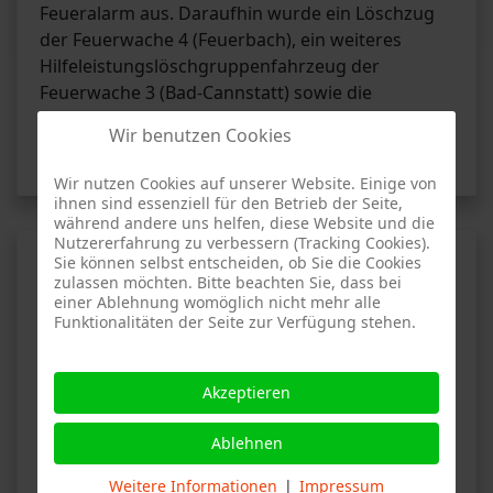
Feueralarm aus. Daraufhin wurde ein Löschzug
der Feuerwache 4 (Feuerbach), ein weiteres
Hilfeleistungslöschgruppenfahrzeug der
Feuerwache 3 (Bad-Cannstatt) sowie die
Freiwillige Feuerwehr Stammheim alarmiert.
Wir benutzen Cookies
Weiterlesen …
Wir nutzen Cookies auf unserer Website. Einige von
ihnen sind essenziell für den Betrieb der Seite,
während andere uns helfen, diese Website und die
Nutzererfahrung zu verbessern (Tracking Cookies).
Brand 1 - Unterländer Straße,
Sie können selbst entscheiden, ob Sie die Cookies
zulassen möchten. Bitte beachten Sie, dass bei
Stuttgart-Zuffenhausen
einer Ablehnung womöglich nicht mehr alle
Funktionalitäten der Seite zur Verfügung stehen.
Akzeptieren
YB
Ablehnen
Bericht der Feuerwehr Stuttgart-Stammheim
Weitere Informationen
|
Impressum