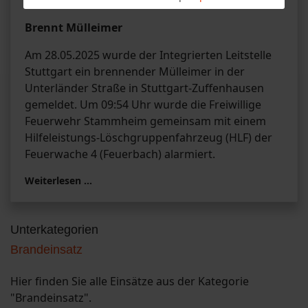
vom 28.05.2026
Brennt Mülleimer
Am 28.05.2025 wurde der Integrierten Leitstelle
Stuttgart ein brennender Mülleimer in der
Unterländer Straße in Stuttgart-Zuffenhausen
gemeldet. Um 09:54 Uhr wurde die Freiwillige
Feuerwehr Stammheim gemeinsam mit einem
Hilfeleistungs-Löschgruppenfahrzeug (HLF) der
Feuerwache 4 (Feuerbach) alarmiert.
Weiterlesen …
Unterkategorien
Brandeinsatz
Hier finden Sie alle Einsätze aus der Kategorie
"Brandeinsatz".