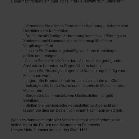
Daher nachfolgend ein paar Tipps Ihrer Feuerwehr zum Einheizen:
- Vermeiden Sie offenes Feuer in der Wohnung – sicherer sind
Heizlüfter oder Kachelöfen.
- Durch unvollständige Verbrennung kann es zur Bildung von
Kohlenmonoxid kommen, das zu lebensgefährlichen
Vergiftungen führt.
- Lassen Sie Kamine regelmäßig von Ihrem Kaminfeger
prüfen und reinigen!
- Achten Sie bei Heizlüftern darauf, dass diese genügenden
Abstand zu brennbaren Gegenständen haben.
- Lassen Sie Heizungsanlagen und Kamine regelmäßig vom
Fachmann warten.
- Lagern Sie Brennmaterialvorräte nicht zu nahe am Ofen.
- Entsorgen Sie heiße Asche nur in feuerfeste Mülleimer oder
Mülltonnen.
- Sorgen Sie beim Einsatz von Gasheizlüftern für gute
Belüftung.
- Stellen Sie provisorische Feuerstätten sachgerecht auf,
lassen Sie dies am besten von einem Fachmann erledigen.
Wenn es dann doch trotz aller Vorsicht einmal schief gehen sollte
helfen Ihnen die Frauen und Männer Ihrer Feuerwehr.
Unsere Notrufnummer kennt jedes Kind:
112!