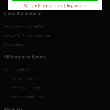
Weitere Informationen
|
Impressum
Links Stammheim
Bürgerverein Stammheim
Stuttgarter Nord-Rundschau
TV Stammheim
Hilfsorganisationen
DRK Stammheim
Feuerwehr Stuttgart
Feuerwehr Weilimdorf
Feuerwehr Zazenhausen
Weblinks