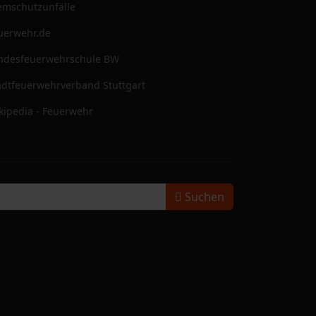
emschutzunfälle
uerwehr.de
ndesfeuerwehrschule BW
adtfeuerwehrverband Stuttgart
kipedia - Feuerwehr
Suchen
Suchen