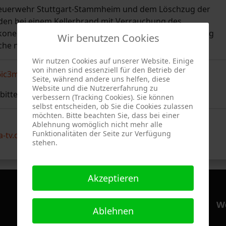
n Feuerwehr Stuttgart-Stammheim und dem Löschzug der
en bei einem Kellerbrand mit Verrauchung des
konen über Leitern gerettet und eine Brandbekämpfung
Wir benutzen Cookies
uche nach einem vermissten Bewohner durchgeführt.
Wir nutzen Cookies auf unserer Website. Einige
von ihnen sind essenziell für den Betrieb der
6ic3mljM
Seite, während andere uns helfen, diese
Website und die Nutzererfahrung zu
 bitte hier |
Youtube
| klicken
verbessern (Tracking Cookies). Sie können
selbst entscheiden, ob Sie die Cookies zulassen
möchten. Bitte beachten Sie, dass bei einer
Ablehnung womöglich nicht mehr alle
Funktionalitäten der Seite zur Verfügung
a-tv.de
|
Shooter auf Facebook
|
Shooter auf Google+
stehen.
Akzeptieren
Hilfsorganisationen
W
Ablehnen