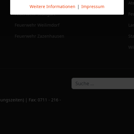
DRK Stammheim
At
Weitere Informationen
|
Impressum
Feuerwehr Stuttgart
Fe
Feuerwehr Weilimdorf
La
Feuerwehr Zazenhausen
St
Wi
ungszeiten) | Fax: 0711 - 216 -