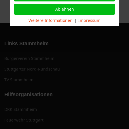
Ablehnen
Weitere Informationen
|
Impressum
Links Stammheim
Bürgerverein Stammheim
Stuttgarter Nord-Rundschau
TV Stammheim
Hilfsorganisationen
DRK Stammheim
Feuerwehr Stuttgart