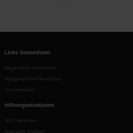
Links Stammheim
Bürgerverein Stammheim
Stuttgarter Nord-Rundschau
TV Stammheim
Hilfsorganisationen
DRK Stammheim
Feuerwehr Stuttgart