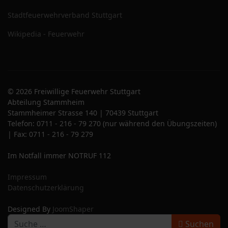
Stadtfeuerwehrverband Stuttgart
Wikipedia - Feuerwehr
© 2026 Freiwillige Feuerwehr Stuttgart
Abteilung Stammheim
Stammheimer Strasse 140 | 70439 Stuttgart
Telefon: 0711 - 216 - 79 270 (nur während den Übungszeiten)
| Fax: 0711 - 216 - 79 279
Im Notfall immer NOTRUF 112
Impressum
Datenschutzerklärung
Designed By
JoomShaper
S
Suchen