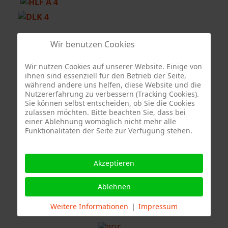
Berufsfeuerwehr Stuttgart - Feuerwache 3
Wir benutzen Cookies
Wir nutzen Cookies auf unserer Website. Einige von
ihnen sind essenziell für den Betrieb der Seite,
Sonderfahrzeug Berufsfeuerwehr Stuttgart
während andere uns helfen, diese Website und die
Nutzererfahrung zu verbessern (Tracking Cookies).
Sie können selbst entscheiden, ob Sie die Cookies
zulassen möchten. Bitte beachten Sie, dass bei
einer Ablehnung womöglich nicht mehr alle
Quelle Fotos:
Funktionalitäten der Seite zur Verfügung stehen.
Freiwillige Feuerwehr Stuttgart Abteilung Stammheim, Branddirektion
Stuttgart
Akzeptieren
Ablehnen
Weitere Informationen
|
Impressum