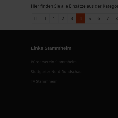
Hier finden Sie alle Einsätze aus der Kategor
1
2
3
4
5
6
7
8
Links Stammheim
Bürgerverein Stammheim
Stuttgarter Nord-Rundschau
TV Stammheim