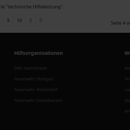
ie "technische Hilfeleistung".
9
10
Seite 4 
Hilfsorganisationen
W
DRK Stammheim
At
Feuerwehr Stuttgart
Fe
Feuerwehr Weilimdorf
La
Feuerwehr Zazenhausen
St
Wi