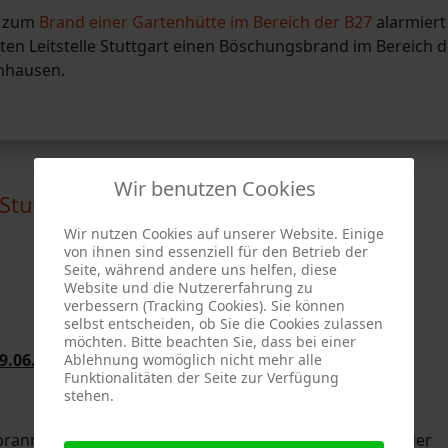
F zum
Brand einer Gartenhütte im Bereich der B27
alarmiert
ten Leitstelle Stuttgart einen Böschungsbrand im Bereich d
enhausen.
Wir benutzen Cookies
 Stuttgart-Zuffenhausen
Wir nutzen Cookies auf unserer Website. Einige
von ihnen sind essenziell für den Betrieb der
Seite, während andere uns helfen, diese
Website und die Nutzererfahrung zu
verbessern (Tracking Cookies). Sie können
selbst entscheiden, ob Sie die Cookies zulassen
möchten. Bitte beachten Sie, dass bei einer
9.06.2026
Ablehnung womöglich nicht mehr alle
Funktionalitäten der Seite zur Verfügung
stehen.
annte ein Gartenhaus am Rande der B27 im Bereich der