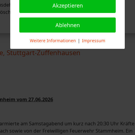
sdehnung. Die Leitstelle alarmierte daraufhin den
Akzeptieren
gslöschgruppenfahrzeuge der Wache 4 aus Feuerbach.
Ablehnen
Weitere Informationen
|
Impressum
e, Stuttgart-Zuffenhausen
mmheim vom 27.06.2026
S) alarmierte am Samstagabend um kurz nach 20:30 Uhr Kräfte
ch sowie von der Freiwilligen Feuerwehr Stammheim. Ein