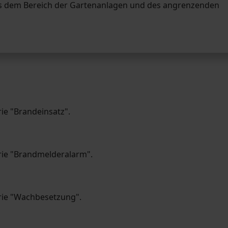
us dem Bereich der Gartenanlagen und des angrenzenden
rie "Brandeinsatz".
orie "Brandmelderalarm".
orie "Wachbesetzung".