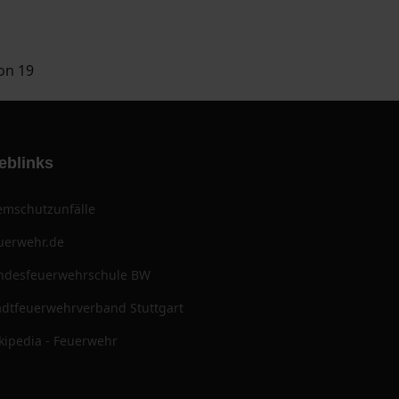
von 19
eblinks
emschutzunfälle
uerwehr.de
ndesfeuerwehrschule BW
adtfeuerwehrverband Stuttgart
kipedia - Feuerwehr