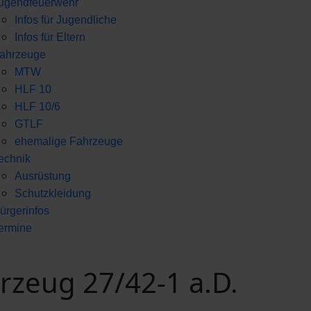
ugendfeuerwehr
Infos für Jugendliche
Infos für Eltern
ahrzeuge
MTW
HLF 10
HLF 10/6
GTLF
ehemalige Fahrzeuge
echnik
Ausrüstung
Schutzkleidung
ürgerinfos
ermine
zeug 27/42-1 a.D.