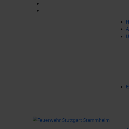
H
A
Ü
E