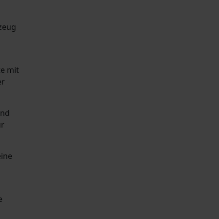
rzeug
e mit
er
und
ur
eine
e