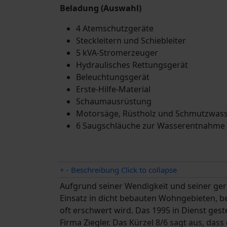
Beladung (Auswahl)
4 Atemschutzgeräte
Steckleitern und Schiebleiter
5 kVA-Stromerzeuger
Hydraulisches Rettungsgerät
Beleuchtungsgerät
Erste-Hilfe-Material
Schaumausrüstung
Motorsäge, Rüstholz und Schmutzwa
6 Saugschläuche zur Wasserentnahme
+
-
Beschreibung
Click to collapse
Aufgrund seiner Wendigkeit und seiner geri
Einsatz in dicht bebauten Wohngebieten, b
oft erschwert wird. Das 1995 in Dienst ges
Firma Ziegler. Das Kürzel 8/6 sagt aus, da