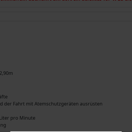
 2,90m
äfte
nd der Fahrt mit Atemschutzgeräten ausrüsten
Liter pro Minute
ang