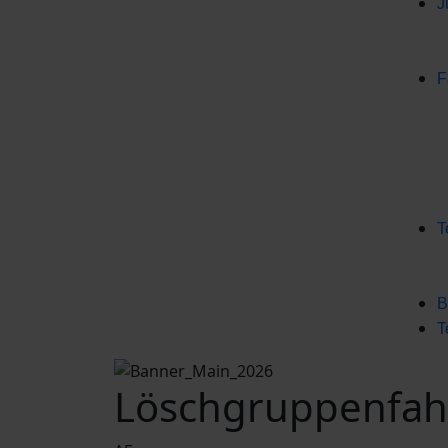
J
F
T
B
T
Löschgruppenfahr