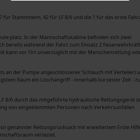
7 für Stammheim, 42 für LF 8/6 und die 1 für das erste Fah
te platz. In der Mannschaftskabine befinden sich zwei
ch bereits während der Fahrt zum Einsatz 2 Feuerwehrkräft
t kann vor Ort unverzüglich mit der Menschenrettung od
eits an der Pumpe angeschlossener Schlauch mit Verteiler) 
stem Raum ein Löschangriff - innerhalb kürzester Zeit - z
 LF 8/6 durch das mitgeführte hydraulische Rettungsgerät (
ttung von eingeklemmten Personen nach Verkehrsunfällen
in so genannter Rettungsrucksack mit erweitertem Erste Hilf
nschaftsraum verlastet.