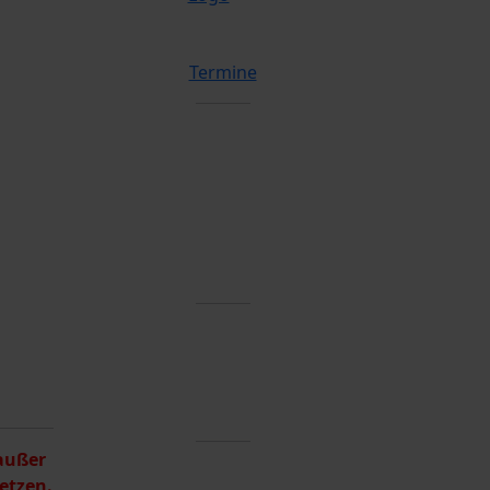
Termine
 außer
etzen.