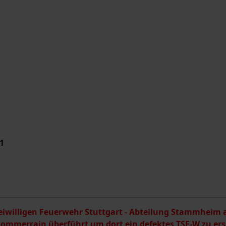
01
reiwilligen Feuerwehr Stuttgart - Abteilung Stammheim
ommerrain überführt um dort ein defektes TSF-W zu ers