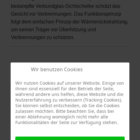
bedampfte Verbundglas-Sichtscheibe schützt das
Gesicht vor Verbrennungen. Das Funktionsprinzip
folgt dem einfachen Prinzip der Wärmerückstrahlung,
um seinen Träger vor Überhitzung und
Verbrennungen zu schützen.
Wir benutzen Cookies
Wir nutzen Cookies auf unserer Website. Einige von
ihnen sind essenziell für den Betrieb der Seite,
während andere uns helfen, diese Website und die
Nutzererfahrung zu verbessern (Tracking Cookies).
Termine
Sie können selbst entscheiden, ob Sie die Cookies
zulassen möchten. Bitte beachten Sie, dass bei
einer Ablehnung womöglich nicht mehr alle
Funktionalitäten der Seite zur Verfügung stehen.