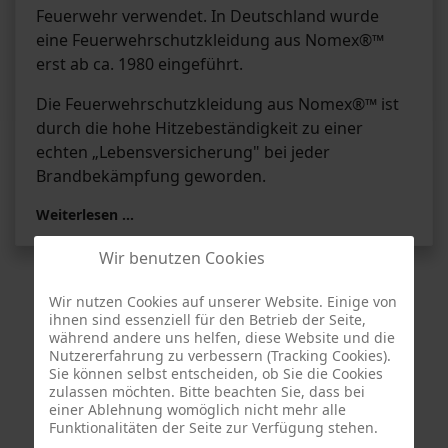
Feuerwehr verwendet. In Deutschland wurde
eine Feuerwehrschutzkleidung aus Nomex®™
erst ab ca. 1980 eingeführt.
Die Feuerwehrschutzkleidung aus Nomex®™ ist
durch die hohe Hitzebeständigkeit zu einer
echten „Lebensversicherung" bei jeder
Brandbekämpfung geworden.
Weiterlesen …
Wir benutzen Cookies
Wir nutzen Cookies auf unserer Website. Einige von
ihnen sind essenziell für den Betrieb der Seite,
während andere uns helfen, diese Website und die
Nutzererfahrung zu verbessern (Tracking Cookies).
Sie können selbst entscheiden, ob Sie die Cookies
zulassen möchten. Bitte beachten Sie, dass bei
Termine
einer Ablehnung womöglich nicht mehr alle
Funktionalitäten der Seite zur Verfügung stehen.