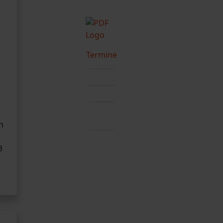
Termine
n
g
3