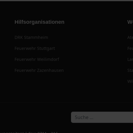
Hilfsorganisationen
W
DRK Stammheim
At
Feuerwehr Stuttgart
Fe
Feuerwehr Weilimdorf
La
Feuerwehr Zazenhausen
St
Wi