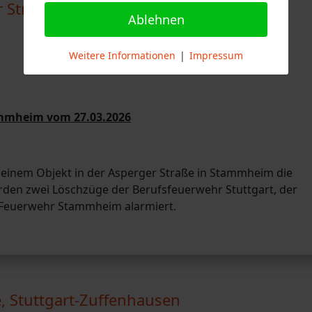
 Straße, Stuttgart-Stammheim
Ablehnen
Weitere Informationen
|
Impressum
ammheim vom 27.03.2026
 einem Objekt in der Asperger Straße in Stammheim die
en zwei Löschzüge der Berufsfeuerwehr Stuttgart, der
ge Feuerwehr Stammheim alarmiert.
e, Stuttgart-Zuffenhausen