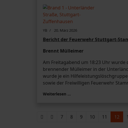
YB
20. März 2026
Bericht der Feuerwehr Stuttgart-St
Brennt Mülleimer
Am Freitagabend um 18:23 Uhr wurde der
brennender Mülleimer in der Unterlän
wurde je ein Hilfeleistungslöschgrupp
sowie der Freiwilligen Feuerwehr Sta
Weiterlesen …
7
8
9
10
11
12