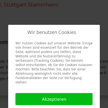
e, Stuttgart-Stammheim
Wir benutzen Cookies
ammheim vom 11.04.2026
Wir nutzen Cookies auf unserer Website. Einige
von ihnen sind essenziell für den Betrieb der
Seite, während andere uns helfen, diese
Website und die Nutzererfahrung zu
verbessern (Tracking Cookies). Sie können
 Integrierten Leitstelle Stuttgart über den Notruf 112 ei
selbst entscheiden, ob Sie die Cookies zulassen
ger Straße in Stammheim gemeldet. Daraufhin wurden um
möchten. Bitte beachten Sie, dass bei einer
slöschgruppenfahrzeug (HLF) der Berufsfeuerwehrwache 4
Ablehnung womöglich nicht mehr alle
Funktionalitäten der Seite zur Verfügung
ligen Feuerwehr Stammheim alarmiert.
stehen.
Akzeptieren