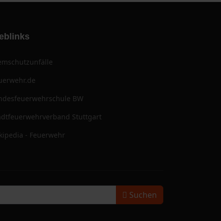
eblinks
emschutzunfälle
uerwehr.de
ndesfeuerwehrschule BW
adtfeuerwehrverband Stuttgart
kipedia - Feuerwehr
Suchen
Suchen