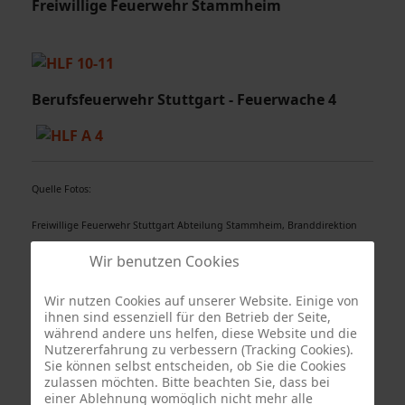
Freiwillige Feuerwehr Stammheim
Berufsfeuerwehr Stuttgart - Feuerwache 4
Quelle Fotos:
Freiwillige Feuerwehr Stuttgart Abteilung Stammheim, Branddirektion
Stuttgart
Wir benutzen Cookies
Wir nutzen Cookies auf unserer Website. Einige von
ihnen sind essenziell für den Betrieb der Seite,
während andere uns helfen, diese Website und die
Nutzererfahrung zu verbessern (Tracking Cookies).
Sie können selbst entscheiden, ob Sie die Cookies
zulassen möchten. Bitte beachten Sie, dass bei
einer Ablehnung womöglich nicht mehr alle